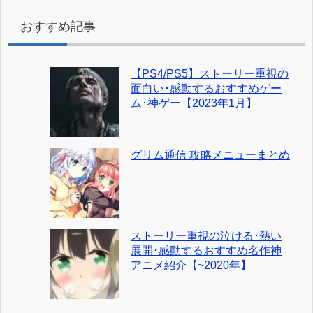
おすすめ記事
【PS4/PS5】ストーリー重視の
面白い･感動するおすすめゲー
ム･神ゲー【2023年1月】
グリム通信 攻略メニューまとめ
ストーリー重視の泣ける･熱い
展開･感動するおすすめ名作神
アニメ紹介【~2020年】