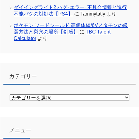
ダイイングライト2 バグ･エラー･不具合情報と進行
不能バグの対処法【PS4】
に
Tammytatly
より
ポケモン ソードシールド 高個体値/6Vメタモンの厳
選方法と巣穴の場所【剣盾】
に
TBC Talent
Calculator
より
カテゴリー
カ
テ
ゴ
リ
ー
メニュー