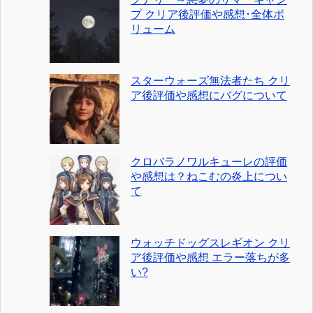
プ クリア後評価や感想･全体ボ
リューム
スターウォーズ無法者たち クリ
ア後評価や感想にバグについて
クロバラノワルキューレの評価
や感想は？ねこむの炎上につい
て
ウォッチドッグスレギオン クリ
ア後評価や感想 エラー落ちが多
い?