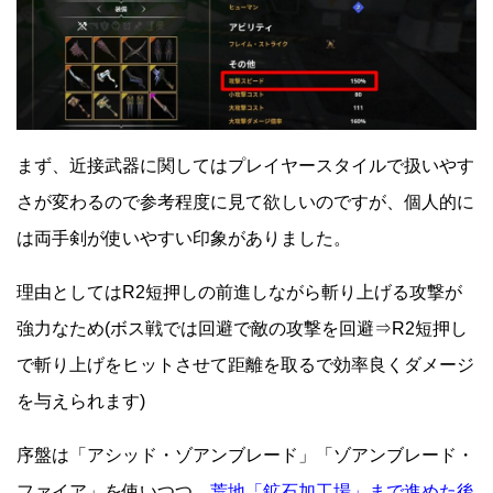
まず、近接武器に関してはプレイヤースタイルで扱いやす
さが変わるので参考程度に見て欲しいのですが、個人的に
は両手剣が使いやすい印象がありました。
理由としてはR2短押しの前進しながら斬り上げる攻撃が
強力なため(ボス戦では回避で敵の攻撃を回避⇒R2短押し
で斬り上げをヒットさせて距離を取るで効率良くダメージ
を与えられます)
序盤は「アシッド・ゾアンブレード」「ゾアンブレード・
ファイア」を使いつつ、
荒地「鉱石加工場」まで進めた後