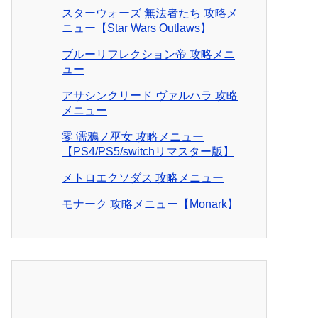
スターウォーズ 無法者たち 攻略メ
ニュー【Star Wars Outlaws】
ブルーリフレクション帝 攻略メニ
ュー
アサシンクリード ヴァルハラ 攻略
メニュー
零 濡鴉ノ巫女 攻略メニュー
【PS4/PS5/switchリマスター版】
メトロエクソダス 攻略メニュー
モナーク 攻略メニュー【Monark】