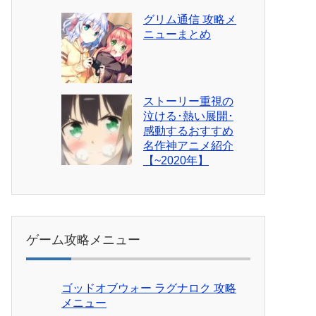
グリム通信 攻略メ
ニューまとめ
ストーリー重視の
泣ける･熱い展開･
感動するおすすめ
名作神アニメ紹介
【~2020年】
ゲーム攻略メニュー
ゴッドオブウォー ラグナロク 攻略
メニュー