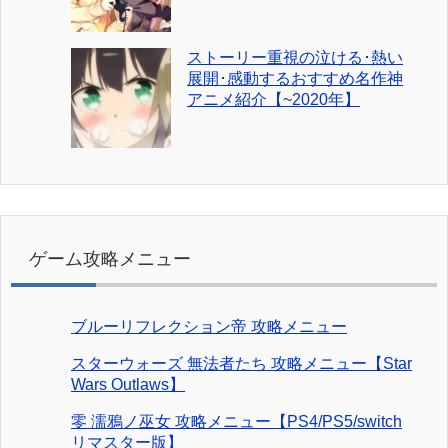
ストーリー重視の泣ける･熱い
展開･感動するおすすめ名作神
アニメ紹介【~2020年】
ゲーム攻略メニュー
ブルーリフレクション帝 攻略メニュー
スターウォーズ 無法者たち 攻略メニュー【Star
Wars Outlaws】
零 濡鴉ノ巫女 攻略メニュー【PS4/PS5/switch
リマスター版】