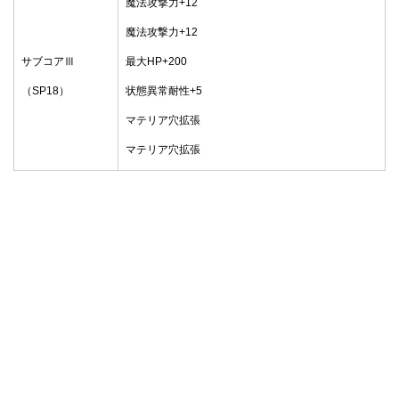
魔法攻撃力+12
魔法攻撃力+12
サブコアⅢ
最大HP+200
（SP18）
状態異常耐性+5
マテリア穴拡張
マテリア穴拡張