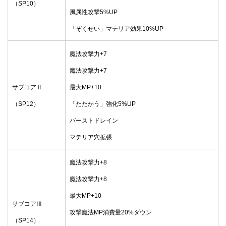
（SP10）
風属性攻撃5%UP
「ぞくせい」マテリア効果10%UP
魔法攻撃力+7
魔法攻撃力+7
サブコアⅡ
最大MP+10
（SP12）
「たたかう」強化5%UP
バーストドレイン
マテリア穴拡張
魔法攻撃力+8
魔法攻撃力+8
最大MP+10
サブコアⅢ
攻撃魔法MP消費量20%ダウン
（SP14）