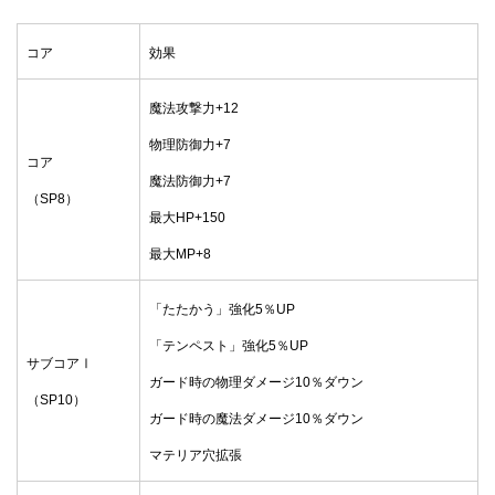
コア
効果
魔法攻撃力+12
物理防御力+7
コア
魔法防御力+7
（SP8）
最大HP+150
最大MP+8
「たたかう」強化5％UP
「テンペスト」強化5％UP
サブコアⅠ
ガード時の物理ダメージ10％ダウン
（SP10）
ガード時の魔法ダメージ10％ダウン
マテリア穴拡張