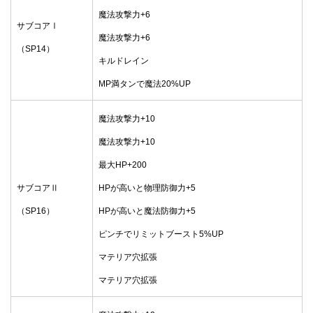
魔法攻撃力+6
サブコアⅠ
魔法攻撃力+6
（SP14）
キルドレイン
MP満タンで魔法20%UP
魔法攻撃力+10
魔法攻撃力+10
最大HP+200
サブコアⅡ
HPが高いと物理防御力+5
（SP16）
HPが高いと魔法防御力+5
ピンチでリミットブースト5%UP
マテリア穴拡張
マテリア穴拡張