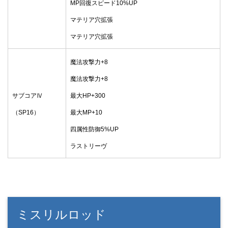
MP回復スピード10%UP
マテリア穴拡張
マテリア穴拡張
魔法攻撃力+8
魔法攻撃力+8
サブコアⅣ
最大HP+300
（SP16）
最大MP+10
四属性防御5%UP
ラストリーヴ
ミスリルロッド