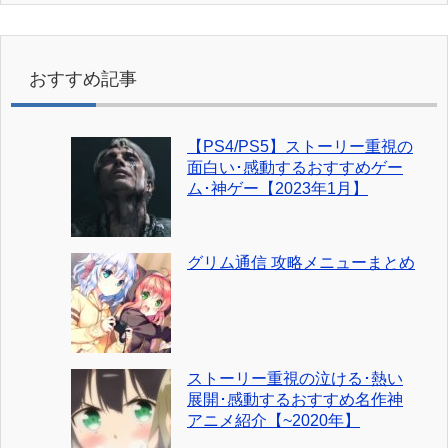
おすすめ記事
【PS4/PS5】ストーリー重視の
面白い･感動するおすすめゲー
ム･神ゲー【2023年1月】
グリム通信 攻略メニューまとめ
ストーリー重視の泣ける･熱い
展開･感動するおすすめ名作神
アニメ紹介【~2020年】