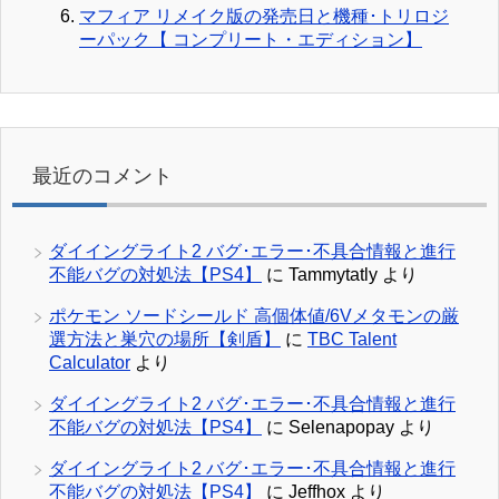
マフィア リメイク版の発売日と機種･トリロジ
ーパック【 コンプリート・エディション】
最近のコメント
ダイイングライト2 バグ･エラー･不具合情報と進行
不能バグの対処法【PS4】
に
Tammytatly
より
ポケモン ソードシールド 高個体値/6Vメタモンの厳
選方法と巣穴の場所【剣盾】
に
TBC Talent
Calculator
より
ダイイングライト2 バグ･エラー･不具合情報と進行
不能バグの対処法【PS4】
に
Selenapopay
より
ダイイングライト2 バグ･エラー･不具合情報と進行
不能バグの対処法【PS4】
に
Jeffhox
より