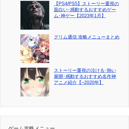
【PS4/PS5】ストーリー重視の
面白い･感動するおすすめゲー
ム･神ゲー【2023年1月】
グリム通信 攻略メニューまとめ
ストーリー重視の泣ける･熱い
展開･感動するおすすめ名作神
アニメ紹介【~2020年】
ゲーム攻略メニュー