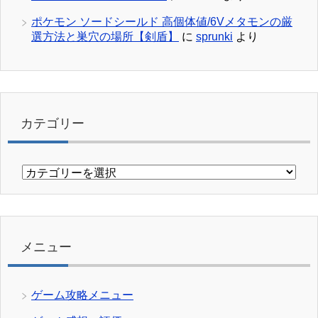
ポケモン ソードシールド 高個体値/6Vメタモンの厳
選方法と巣穴の場所【剣盾】
に
sprunki
より
カテゴリー
カ
テ
ゴ
リ
ー
メニュー
ゲーム攻略メニュー