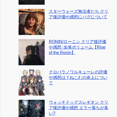
スターウォーズ無法者たち クリ
ア後評価や感想にバグについて
RONIN/ローニン クリア後評価
や感想･全体ボリューム【Rise
of the Ronin】
クロバラノワルキューレの評価
や感想は？ねこむの炎上につい
て
ウォッチドッグスレギオン クリ
ア後評価や感想 エラー落ちが多
い?