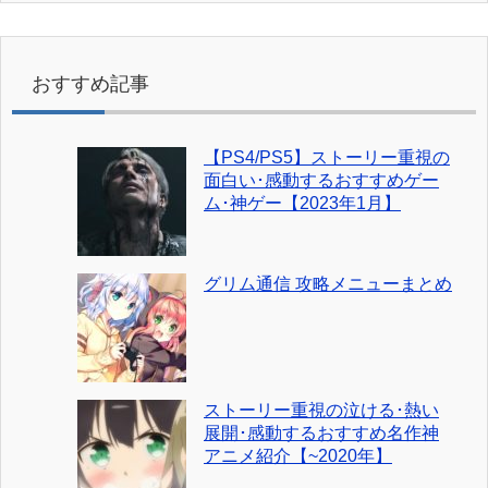
おすすめ記事
【PS4/PS5】ストーリー重視の
面白い･感動するおすすめゲー
ム･神ゲー【2023年1月】
グリム通信 攻略メニューまとめ
ストーリー重視の泣ける･熱い
展開･感動するおすすめ名作神
アニメ紹介【~2020年】