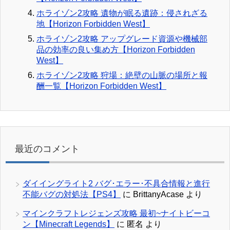
ホライゾン2攻略 遺物が眠る遺跡：侵されざる
地【Horizon Forbidden West】
ホライゾン2攻略 アップグレード資源や機械部
品の効率の良い集め方【Horizon Forbidden
West】
ホライゾン2攻略 狩場：絶壁の山脈の場所と報
酬一覧【Horizon Forbidden West】
最近のコメント
ダイイングライト2 バグ･エラー･不具合情報と進行
不能バグの対処法【PS4】
に
BrittanyAcase
より
マインクラフトレジェンズ攻略 最初~ナイトビーコ
ン【Minecraft Legends】
に
匿名
より