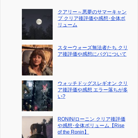
クアリー～悪夢のサマーキャン
プ クリア後評価や感想･全体ボ
リューム
スターウォーズ無法者たち クリ
ア後評価や感想にバグについて
ウォッチドッグスレギオン クリ
ア後評価や感想 エラー落ちが多
い?
RONIN/ローニン クリア後評価
や感想･全体ボリューム【Rise
of the Ronin】