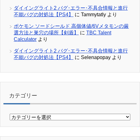
ダイイングライト2 バグ･エラー･不具合情報と進行
不能バグの対処法【PS4】
に
Tammytatly
より
ポケモン ソードシールド 高個体値/6Vメタモンの厳
選方法と巣穴の場所【剣盾】
に
TBC Talent
Calculator
より
ダイイングライト2 バグ･エラー･不具合情報と進行
不能バグの対処法【PS4】
に
Selenapopay
より
カテゴリー
カ
テ
ゴ
リ