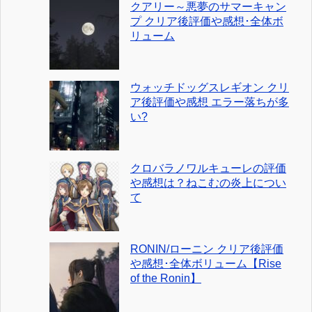
クアリー～悪夢のサマーキャン
プ クリア後評価や感想･全体ボ
リューム
ウォッチドッグスレギオン クリ
ア後評価や感想 エラー落ちが多
い?
クロバラノワルキューレの評価
や感想は？ねこむの炎上につい
て
RONIN/ローニン クリア後評価
や感想･全体ボリューム【Rise
of the Ronin】