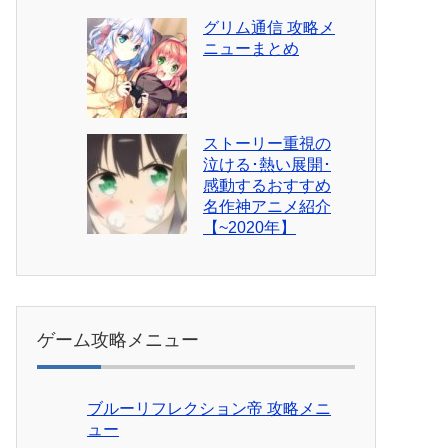
グリム通信 攻略メ
ニューまとめ
ストーリー重視の
泣ける･熱い展開･
感動するおすすめ
名作神アニメ紹介
【~2020年】
ゲーム攻略メニュー
ブルーリフレクション帝 攻略メニ
ュー