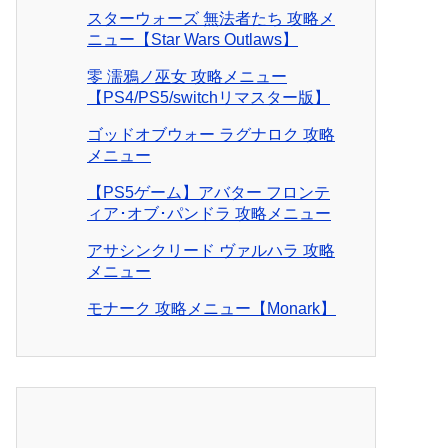
スターウォーズ 無法者たち 攻略メ
ニュー【Star Wars Outlaws】
零 濡鴉ノ巫女 攻略メニュー
【PS4/PS5/switchリマスター版】
ゴッドオブウォー ラグナロク 攻略
メニュー
【PS5ゲーム】アバター フロンテ
ィア･オブ･パンドラ 攻略メニュー
アサシンクリード ヴァルハラ 攻略
メニュー
モナーク 攻略メニュー【Monark】