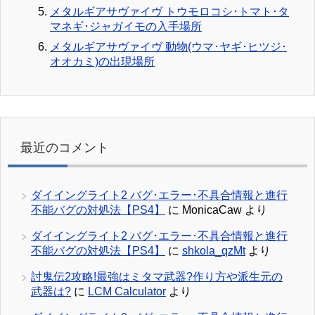
メタルギアサヴァイヴ トウモロコシ･トマト･タ
マネギ･ジャガイモの入手場所
メタルギアサヴァイヴ 動物(ウマ･ヤギ･ヒツジ･
オオカミ)の出現場所
最近のコメント
ダイイングライト2 バグ･エラー･不具合情報と進行
不能バグの対処法【PS4】
に
MonicaCaw
より
ダイイングライト2 バグ･エラー･不具合情報と進行
不能バグの対処法【PS4】
に
shkola_qzMt
より
討鬼伝2攻略!最強はミタマ武器?作り方や派生元の
武器は?
に
LCM Calculator
より