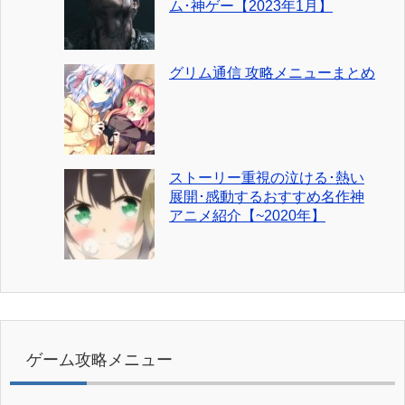
ム･神ゲー【2023年1月】
グリム通信 攻略メニューまとめ
ストーリー重視の泣ける･熱い
展開･感動するおすすめ名作神
アニメ紹介【~2020年】
ゲーム攻略メニュー