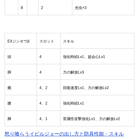
8
2
光虫×3
EXジンオウβ
スロット
スキル
頭
4
強化時続Lv1、超会心Lv1
胴
4
力の解放Lv3
腕
4、2
回復速度Lv1、力の解放Lv2
腰
4、2
強化時続Lv1
脚
4、1
雷属性攻撃強化Lv1、力の解放Lv2
怒り喰らうイビルジョーの出し方と防具性能・スキル