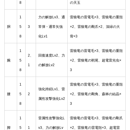
8
の天玉
1
力の解放Lv3、通
雷狼竜の雷電毛×3、雷狼竜の重殻
胴
5
3
常弾・通常矢強
×2、雷狼竜の剛爪×2、深緑の大
8
化Lv1
骨×3
1
雷狼竜の雷電毛×3、雷狼竜の重殻
2、
回復速度Lv2、力
腕
5
×2、雷狼竜の靭尾、超電雷光虫×
1
の解放Lv2
8
3
1
雷狼竜の雷電毛×3、雷狼竜の重殻
強化持続Lv1、雷
腰
5
2
×2、雷狼竜の剛角、森林の結晶×
属性攻撃強化Lv2
8
3
1
雷属性攻撃強化L
雷狼竜の雷電毛×3、雷狼竜の剛爪
脚
5
1
v3、力の解放Lv
×2、雷狼竜の雷電殻×3、超電雷