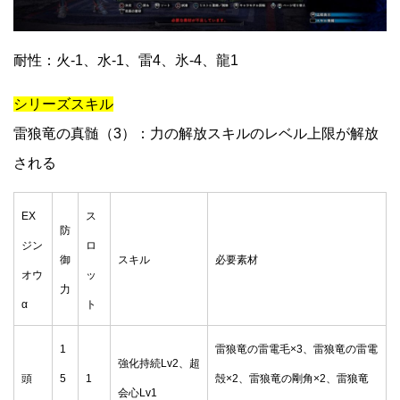
耐性：火-1、水-1、雷4、氷-4、龍1
シリーズスキル
雷狼竜の真髄（3）：力の解放スキルのレベル上限が解放
される
EX
ス
防
ジン
ロ
御
スキル
必要素材
オウ
ッ
力
α
ト
1
雷狼竜の雷電毛×3、雷狼竜の雷電
強化持続Lv2、超
頭
5
1
殻×2、雷狼竜の剛角×2、雷狼竜
会心Lv1