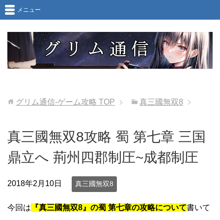
メニュー
グリム通信-ゲーム攻略
TOP
真三國無双8
真三國無双8攻略 蜀 第七章 三国
鼎立へ 荊州四郡制圧~成都制圧
2018年2月10日
真三國無双8
今回は
『真三國無双8』の蜀 第七章の攻略について
書いて