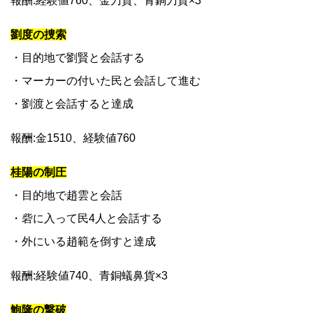
報酬:経験値760、金刀貨、青銅刀貨×3
劉度の捜索
・目的地で劉賢と会話する
・マーカーの付いた民と会話して進む
・劉渡と会話すると達成
報酬:金1510、経験値760
桂陽の制圧
・目的地で趙雲と会話
・砦に入って民4人と会話する
・外にいる趙範を倒すと達成
報酬:経験値740、青銅蟻鼻貨×3
鮑隆の撃破