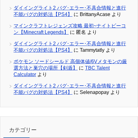
ダイイングライト2 バグ･エラー･不具合情報と進行
不能バグの対処法【PS4】
に
BrittanyAcase
より
マインクラフトレジェンズ攻略 最初~ナイトビーコ
ン【Minecraft Legends】
に
匿名
より
ダイイングライト2 バグ･エラー･不具合情報と進行
不能バグの対処法【PS4】
に
Tammytatly
より
ポケモン ソードシールド 高個体値/6Vメタモンの厳
選方法と巣穴の場所【剣盾】
に
TBC Talent
Calculator
より
ダイイングライト2 バグ･エラー･不具合情報と進行
不能バグの対処法【PS4】
に
Selenapopay
より
カテゴリー