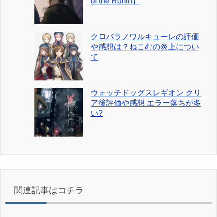
of the Ronin】
クロバラノワルキューレの評価
や感想は？ねこむの炎上につい
て
ウォッチドッグスレギオン クリ
ア後評価や感想 エラー落ちが多
い?
関連記事はコチラ