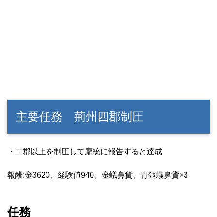
主要任務 荊州四郡制圧
・二郡以上を制圧して龐統に報告すると達成
報酬:金3620、経験値940、金蟻鼻貨、青銅蟻鼻貨×3
任務