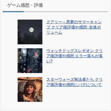
ゲーム感想・評価
クアリー～悪夢のサマーキャン
プ クリア後評価や感想･全体ボ
リューム
ウォッチドッグスレギオン クリ
ア後評価や感想 エラー落ちが多
い?
スターウォーズ無法者たち クリ
ア後評価や感想にバグについて