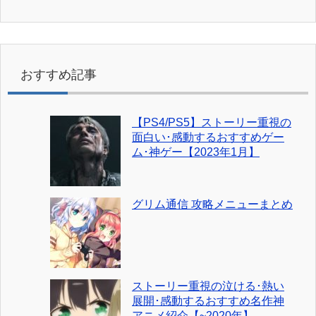
おすすめ記事
【PS4/PS5】ストーリー重視の
面白い･感動するおすすめゲー
ム･神ゲー【2023年1月】
グリム通信 攻略メニューまとめ
ストーリー重視の泣ける･熱い
展開･感動するおすすめ名作神
アニメ紹介【~2020年】