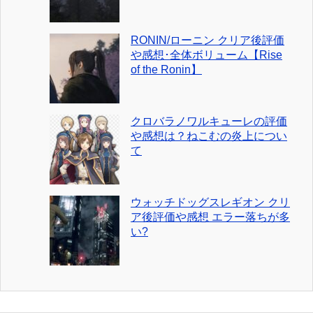
RONIN/ローニン クリア後評価
や感想･全体ボリューム【Rise
of the Ronin】
クロバラノワルキューレの評価
や感想は？ねこむの炎上につい
て
ウォッチドッグスレギオン クリ
ア後評価や感想 エラー落ちが多
い?