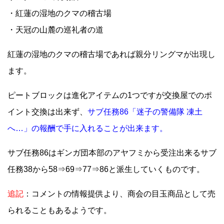
・紅蓮の湿地のクマの稽古場
・天冠の山麓の巡礼者の道
紅蓮の湿地のクマの稽古場であれば親分リングマが出現し
ます。
ピートブロックは進化アイテムの1つですが交換屋でのポ
イント交換は出来ず、
サブ任務86「迷子の警備隊 凍土
へ…」の報酬で手に入れることが出来ます。
サブ任務86はギンガ団本部のアヤフミから受注出来るサブ
任務38から58⇒69⇒77⇒86と派生していくものです。
追記
：コメントの情報提供より、商会の目玉商品として売
られることもあるようです。