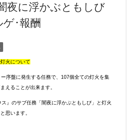
 闇夜に浮かぶともしび
ゲ･報酬
ス
ぶ灯火について
ー序盤に発生する任務で、107個全ての灯火を集
捕まえることが出来ます。
ウス』のサブ任務「闇夜に浮かぶともしび」と灯火
いと思います。