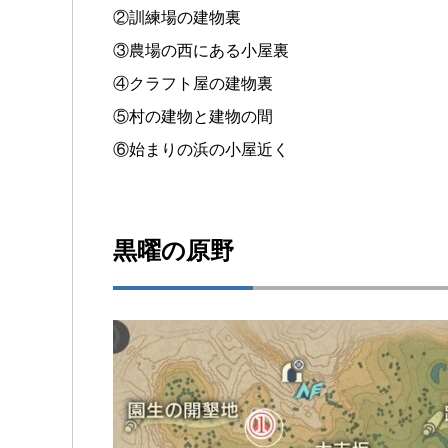
②訓練場の建物裏
③農場の西にある小屋裏
④クラフト屋の建物裏
⑤村の建物と建物の間
⑥始まりの浜の小屋近く
黒曜の原野