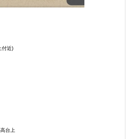
付近)
の高台上