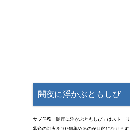
闇夜に浮かぶともしび
サブ任務「闇夜に浮かぶともしび」はストー
紫色の灯火を107個集めるのが目的になります