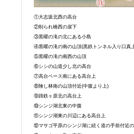
①大志坂北西の高台
②削られ橋西の崖下
③黒曜の滝の北にある小島
④黒曜の滝の南の山頂(黒鉄トンネル入り口真上
⑤黒曜の滝の南西の山頂
⑥シシの山道少し北の高台
⑦高台ベース南にある高台上
⑧険し林南の山頂付近(中腹より上)
⑨蹄鉄ヶ原北の高台上
⑩シンジ湖北東の中腹
⑪シンジ湖東の川辺にある高台上
⑫マサゴ平原のシンジ湖に続く道の手前付近