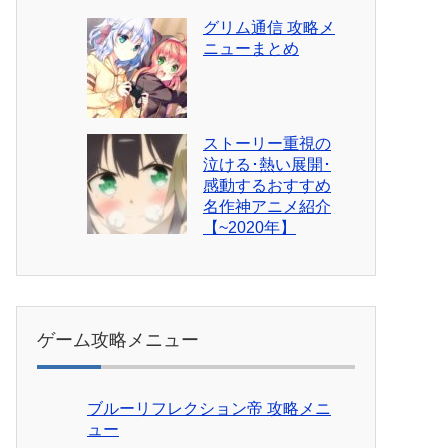
グリム通信 攻略メ
ニューまとめ
ストーリー重視の
泣ける･熱い展開･
感動するおすすめ
名作神アニメ紹介
【~2020年】
ゲーム攻略メニュー
ブルーリフレクション帝 攻略メニ
ュー