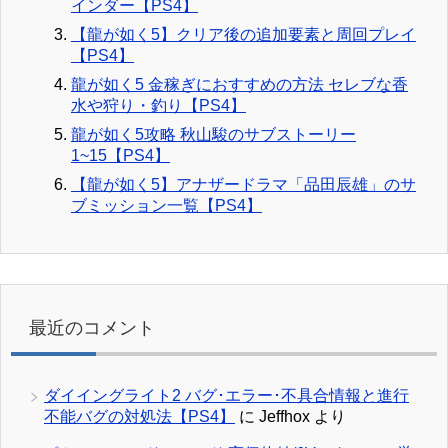
インダー【PS4】
【龍が如く5】クリア後の追加要素と周回プレイ
【PS4】
龍が如く5 金稼ぎにおすすめの方法 セレブな香
水や狩り・釣り【PS4】
龍が如く5攻略 秋山駿のサブストーリー
1~15【PS4】
【龍が如く5】アナザードラマ「品田辰雄」のサ
ブミッション一覧【PS4】
最近のコメント
ダイイングライト2 バグ･エラー･不具合情報と進行
不能バグの対処法【PS4】
に
Jeffhox
より