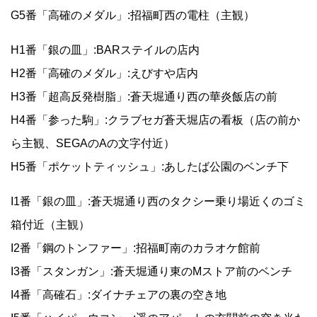
G5番「高確のメダル」:招福町西の電柱（主観）
H1番「銀の皿」:BARステイルの店内
H2番「高確のメダル」:えびすや店内
H3番「超高反発樹脂」:蒼天堀通り西の華炎飯店の前
H4番「参った駒」:クラブセガ蒼天堀店の看板（店の前か
ら主観、SEGAのAの文字付近）
H5番「ポケットティッシュ」:あしたば公園のベンチ下
I1番「銀の皿」:蒼天堀通り西のタクシー乗り場近くのゴミ
箱付近（主観）
I2番「鋼のトンファー」:招福町南のカラオケ館前
I3番「スタンガン」:蒼天堀通り東のMストア前のベンチ
I4番「高確石」:ダイナチェアの裏の空き地