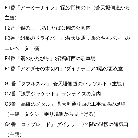
F1番「アーミーナイフ」:毘沙門橋の下（蒼天堀側道から
主観）
F2番「銀の皿」:あしたば公園の公園内
F3番「組長のドライバー」:蒼天堀通り西のキャバレーの
エレベーター横
F4番「鋼のかたびら」:招福町西の駐車場
F5番「アオダモの木切れ」:ダイナチェア4階の更衣室
G1番「タフネスZZ」:蒼天堀側道のパラソル下（主観）
G2番「漆黒ジャケット」:サンライズの店内
G3番「高確のメダル」:蒼天堀通り西の工事現場の足場
（主観、タクシー乗り場側から見上げる）
G4番「コテブレード」:ダイナチェア4階の階段の通気口
（主観）