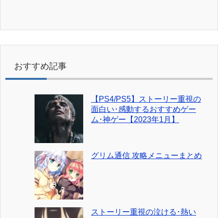
おすすめ記事
【PS4/PS5】ストーリー重視の
面白い･感動するおすすめゲー
ム･神ゲー【2023年1月】
グリム通信 攻略メニューまとめ
ストーリー重視の泣ける･熱い