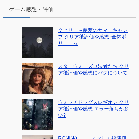
ゲーム感想・評価
クアリー～悪夢のサマーキャン
プ クリア後評価や感想･全体ボ
リューム
スターウォーズ無法者たち クリ
ア後評価や感想にバグについて
ウォッチドッグスレギオン クリ
ア後評価や感想 エラー落ちが多
い?
RONIN/ローニン クリア後評価