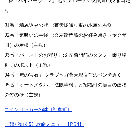
I5番「ハイパーウコン」:遥のアパートの玄関前の突き当た
り
J1番「積み込みの牌」:蒼天堀通り東の本屋の右側
J2番「気吸いの手袋」:文左衛門筋のお好み焼き（ヤクザ
側）の屋根（主観）
J3番「バーストのお守り」:文左衛門筋のタクシー乗り場
近くのポスト（主観）
J4番「無の宝石」:クラブセガ蒼天堀店前のベンチ近く
J5番「オートメダル」:法眼寺横丁と招福町の境目の建物
の竹の壁（主観）
コインロッカーの鍵（神室町）
【龍が如く5】攻略メニュー【PS4】