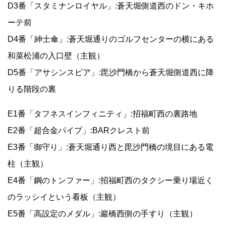
D3番「スタミナンロイヤル」:蒼天堀側道西のドン・キホ
ーテ前
D4番「紳士傘」:蒼天堀通りのゴルフセンターの横にある
和菜松浦の入口壁（主観）
D5番「アサシンスピア」:毘沙門橋から蒼天堀側道西に降
りる階段の裏
E1番「タフネスインフィニティ」:招福町西の裏路地
E2番「超合金パイプ」:BARクレスト前
E3番「御守り」:蒼天堀通り西と毘沙門橋の境目にある電
柱（主観）
E4番「鋼のトンファー」:招福町西のタクシー乗り場近く
のラッシイという看板（主観）
E5番「高設定のメダル」:巖橋西側の手すり（主観）