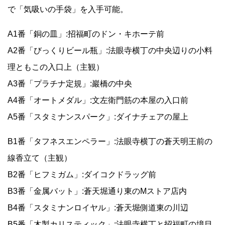
で「気吸いの手袋」を入手可能。
A1番「銅の皿」:招福町のドン・キホーテ前
A2番「びっくりビール瓶」:法眼寺横丁の中央辺りの小料
理ともこの入口上（主観）
A3番「プラチナ定規」:巖橋の中央
A4番「オートメダル」:文左衛門筋の本屋の入口前
A5番「スタミナンスパーク」:ダイナチェアの屋上
B1番「タフネスエンペラー」:法眼寺横丁の蒼天明王前の
線香立て（主観）
B2番「ヒフミガム」:ダイコクドラッグ前
B3番「金属バット」:蒼天堀通り東のMストア店内
B4番「スタミナンロイヤル」:蒼天堀側道東の川辺
B5番「木製カリスティック」:法眼寺横丁と招福町の境目