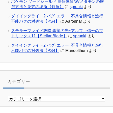
ポケモン ソードシールド 高個体値/6Vメタモンの厳
選方法と巣穴の場所【剣盾】
に
sprunki
より
ダイイングライト2 バグ･エラー･不具合情報と進行
不能バグの対処法【PS4】
に
Aaronnar
より
ステラーブレイド攻略 希望の光~アルファ信号のマ
トリックス11【Stellar Blade】
に
sprunki
より
ダイイングライト2 バグ･エラー･不具合情報と進行
不能バグの対処法【PS4】
に
Manuelthurn
より
カテゴリー
カ
テ
ゴ