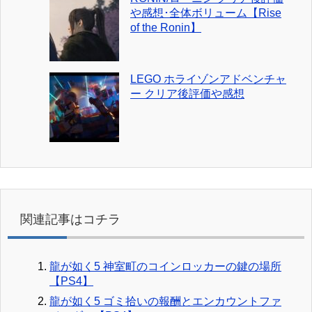
や感想･全体ボリューム【Rise
of the Ronin】
LEGO ホライゾンアドベンチャ
ー クリア後評価や感想
関連記事はコチラ
龍が如く5 神室町のコインロッカーの鍵の場所
【PS4】
龍が如く5 ゴミ拾いの報酬とエンカウントファ