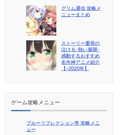
グリム通信 攻略メ
ニューまとめ
ストーリー重視の
泣ける･熱い展開･
感動するおすすめ
名作神アニメ紹介
【~2020年】
ゲーム攻略メニュー
ブルーリフレクション帝 攻略メニ
ュー