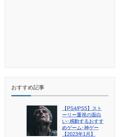
おすすめ記事
【PS4/PS5】スト
ーリー重視の面白
い･感動するおすす
めゲーム･神ゲー
【2023年1月】