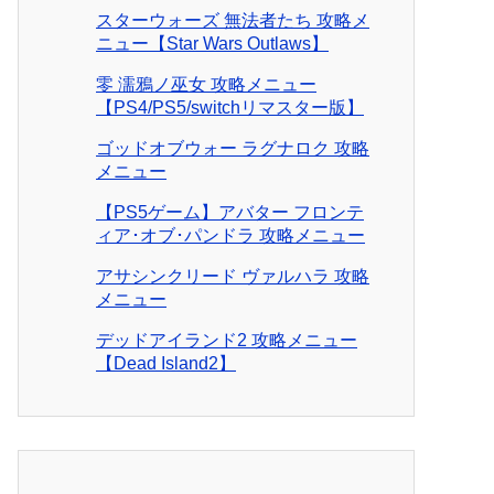
スターウォーズ 無法者たち 攻略メ
ニュー【Star Wars Outlaws】
零 濡鴉ノ巫女 攻略メニュー
【PS4/PS5/switchリマスター版】
ゴッドオブウォー ラグナロク 攻略
メニュー
【PS5ゲーム】アバター フロンテ
ィア･オブ･パンドラ 攻略メニュー
アサシンクリード ヴァルハラ 攻略
メニュー
デッドアイランド2 攻略メニュー
【Dead Island2】