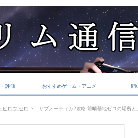
想・評価
おすすめゲーム・アニメ
問
 ビロウ ゼロ
サブノーティカ2攻略 前哨基地ゼロの場所