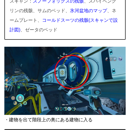
スキャン：
スノーフォックスの残骸
、スパイペング
リンの残骸、サムのベッド、
氷河盆地のマップ
、ネ
ームプレート、
コールドスーツの残骸(スキャンで設
計図)
、ゼータのベッド
・建物を出て階段上の奥にある建物に入る