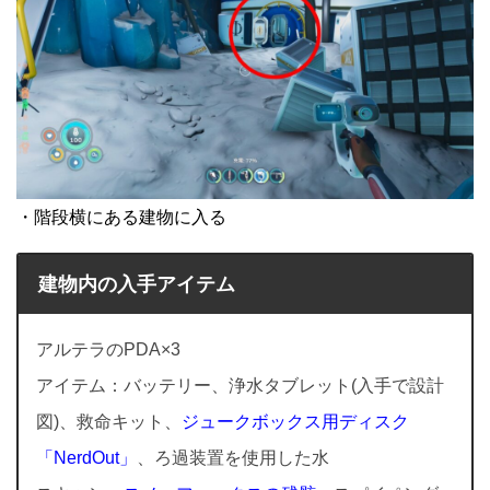
・階段横にある建物に入る
建物内の入手アイテム
アルテラのPDA×3
アイテム：バッテリー、浄水タブレット(入手で設計
図)、救命キット、
ジュークボックス用ディスク
「NerdOut」
、ろ過装置を使用した水