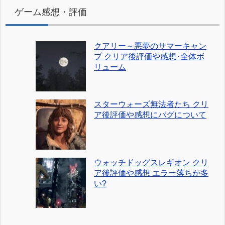
ゲーム感想・評価
クアリー～悪夢のサマーキャン
プ クリア後評価や感想･全体ボ
リューム
スターウォーズ無法者たち クリ
ア後評価や感想にバグについて
ウォッチドッグスレギオン クリ
ア後評価や感想 エラー落ちが多
い?