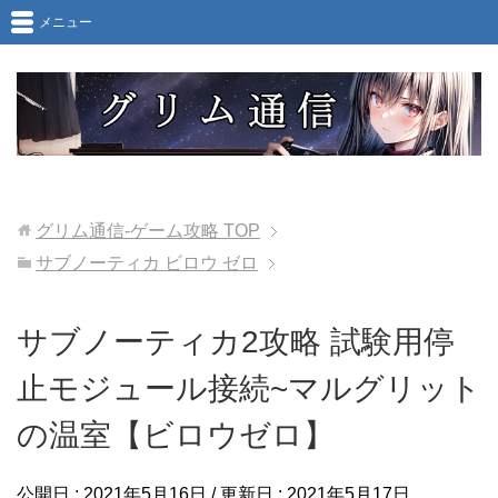
メニュー
グリム通信-ゲーム攻略
TOP
サブノーティカ ビロウ ゼロ
サブノーティカ2攻略 試験用停
止モジュール接続~マルグリット
の温室【ビロウゼロ】
公開日 :
2021年5月16日
/ 更新日 :
2021年5月17日