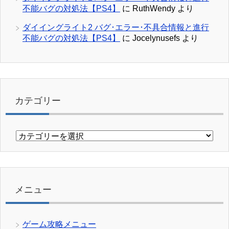
不能バグの対処法【PS4】
に
RuthWendy
より
ダイイングライト2 バグ･エラー･不具合情報と進行
不能バグの対処法【PS4】
に
Jocelynusefs
より
カテゴリー
カ
テ
ゴ
リ
ー
メニュー
ゲーム攻略メニュー