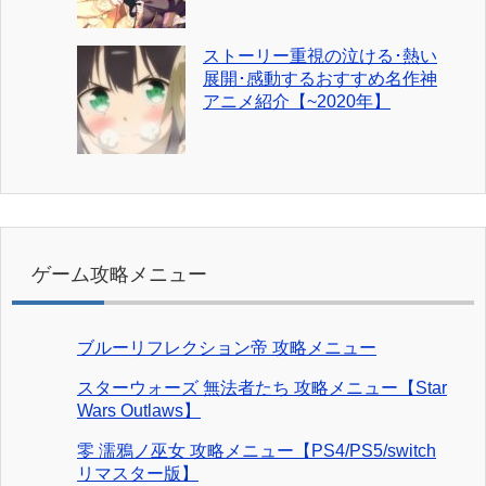
ストーリー重視の泣ける･熱い
展開･感動するおすすめ名作神
アニメ紹介【~2020年】
ゲーム攻略メニュー
ブルーリフレクション帝 攻略メニュー
スターウォーズ 無法者たち 攻略メニュー【Star
Wars Outlaws】
零 濡鴉ノ巫女 攻略メニュー【PS4/PS5/switch
リマスター版】