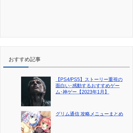
おすすめ記事
【PS4/PS5】ストーリー重視の
面白い･感動するおすすめゲー
ム･神ゲー【2023年1月】
グリム通信 攻略メニューまとめ