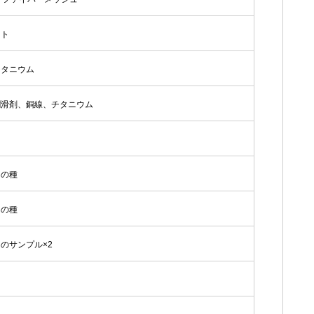
ット
チタニウム
潤滑剤、銅線、チタニウム
ンの種
ンの種
のサンプル×2