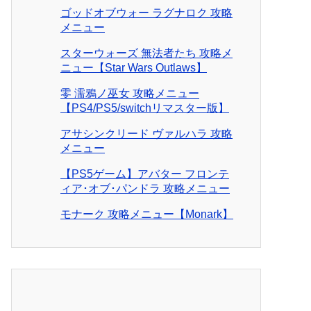
ゴッドオブウォー ラグナロク 攻略
メニュー
スターウォーズ 無法者たち 攻略メ
ニュー【Star Wars Outlaws】
零 濡鴉ノ巫女 攻略メニュー
【PS4/PS5/switchリマスター版】
アサシンクリード ヴァルハラ 攻略
メニュー
【PS5ゲーム】アバター フロンテ
ィア･オブ･パンドラ 攻略メニュー
モナーク 攻略メニュー【Monark】