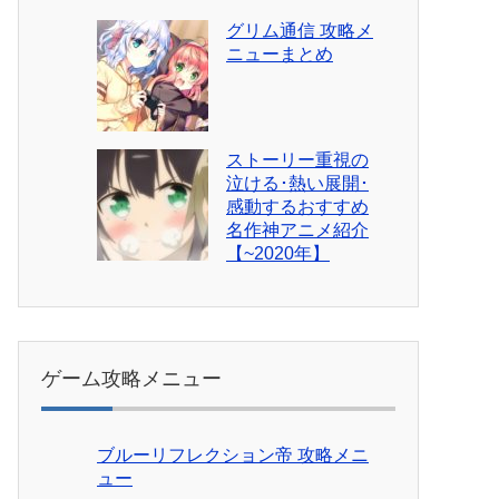
グリム通信 攻略メ
ニューまとめ
ストーリー重視の
泣ける･熱い展開･
感動するおすすめ
名作神アニメ紹介
【~2020年】
ゲーム攻略メニュー
ブルーリフレクション帝 攻略メニ
ュー