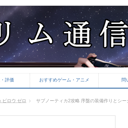
想・評価
おすすめゲーム・アニメ
問
 ビロウ ゼロ
サブノーティカ2攻略 序盤の装備作りとシ