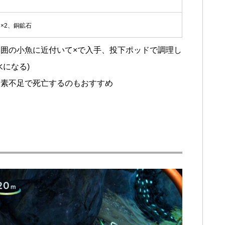
×2、銅鉱石
囲の小魚に近付いて×で入手、投下ポッドで調理し
になる)
酸素不足で死亡するのもおすすめ