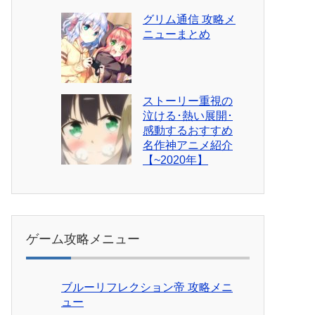
グリム通信 攻略メ
ニューまとめ
ストーリー重視の
泣ける･熱い展開･
感動するおすすめ
名作神アニメ紹介
【~2020年】
ゲーム攻略メニュー
ブルーリフレクション帝 攻略メニ
ュー