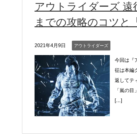
アウトライダーズ 遠
までの攻略のコツと
2021年4月9日
アウトライダーズ
今回は『
征は本編
返してテ
「嵐の目
[…]