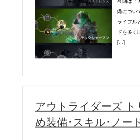
今回は『
備につい
ライフル
ドを多く
[…]
アウトライダーズ 
め装備･スキル･ノー