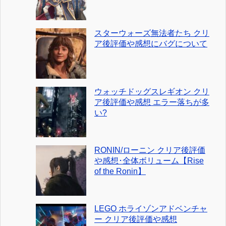
スターウォーズ無法者たち クリ
ア後評価や感想にバグについて
ウォッチドッグスレギオン クリ
ア後評価や感想 エラー落ちが多
い?
RONIN/ローニン クリア後評価
や感想･全体ボリューム【Rise
of the Ronin】
LEGO ホライゾンアドベンチャ
ー クリア後評価や感想