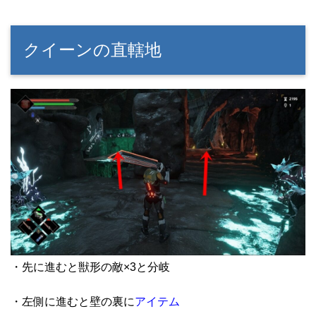
クイーンの直轄地
・先に進むと獣形の敵×3と分岐
・左側に進むと壁の裏に
アイテム