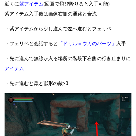
近くに
紫アイテム
(回避で飛び降りると入手可能)
紫アイテム入手後は画像右側の通路と合流
・紫アイテムから少し進んで左へ進むとフェリペ
・フェリペと会話すると
「ドリル＝ウカのパーツ」
入手
・先に進んで無線が入る場所の階段下右側の行き止まりに
アイテム
・先に進むと蟲と獣形の敵×3