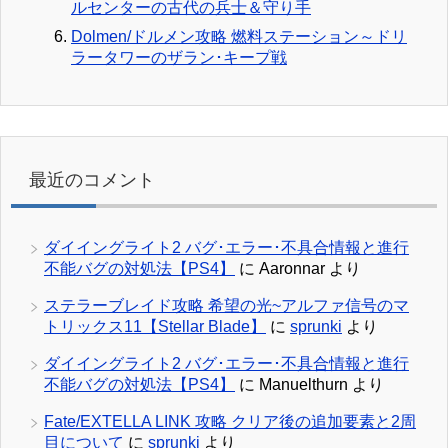
ルセンターの古代の兵士＆守り手
Dolmen/ドルメン攻略 燃料ステーション～ドリ
ラータワーのザラン･キープ戦
最近のコメント
ダイイングライト2 バグ･エラー･不具合情報と進行
不能バグの対処法【PS4】
に
Aaronnar
より
ステラーブレイド攻略 希望の光~アルファ信号のマ
トリックス11【Stellar Blade】
に
sprunki
より
ダイイングライト2 バグ･エラー･不具合情報と進行
不能バグの対処法【PS4】
に
Manuelthurn
より
Fate/EXTELLA LINK 攻略 クリア後の追加要素と2周
目について
に
sprunki
より