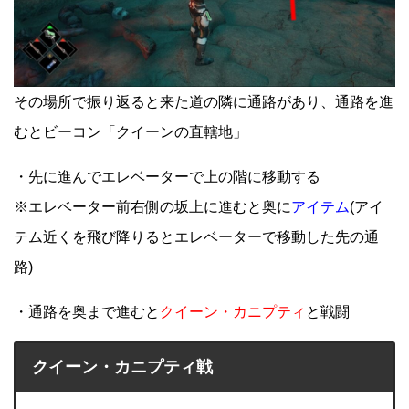
その場所で振り返ると来た道の隣に通路があり、通路を進
むとビーコン「クイーンの直轄地」
・先に進んでエレベーターで上の階に移動する
※エレベーター前右側の坂上に進むと奥に
アイテム
(アイ
テム近くを飛び降りるとエレベーターで移動した先の通
路)
・通路を奥まで進むと
クイーン・カニプティ
と戦闘
クイーン・カニプティ戦