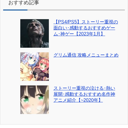
おすすめ記事
【PS4/PS5】ストーリー重視の
面白い･感動するおすすめゲー
ム･神ゲー【2023年1月】
グリム通信 攻略メニューまとめ
ストーリー重視の泣ける･熱い
展開･感動するおすすめ名作神
アニメ紹介【~2020年】