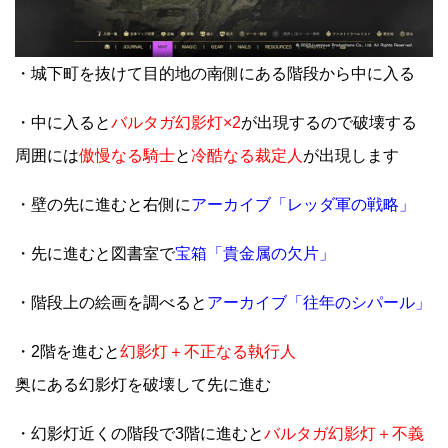
・城下町を抜けて目的地の南側にある階段から中に入る
・中に入ると
バルタガ幻影灯×2
が出現するので破壊する
周囲には
傲慢なる騎士
と
冷酷なる裁定人
が出現します
・壁の先に進むと右側に
アーカイブ「レッダ軍の戦略」
・先に進むと図書室で
宝箱「貴金属の欠片」
・階段上の絵画を調べると
アーカイブ「往年のシパール」
・2階を進むと
幻影灯＋不正なる執行人
奥にある幻影灯を破壊して先に進む
・幻影灯近くの階段で3階に進むと
バルタガ幻影灯＋不義