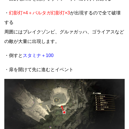
・
幻影灯×4＋バルタガ幻影灯×3
が出現するので全て破壊
する
周囲にはブレイクゾンビ、グルァガッハ、ゴライアスなど
の敵が大量に出現します。
・倒すと
スタミナ＋100
・扉を開けて先に進むとイベント