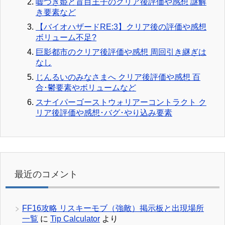
嘘つき姫と盲目王子のクリア後評価や感想 謎解
き要素など
【バイオハザードRE:3】クリア後の評価や感想
ボリューム不足?
巨影都市のクリア後評価や感想 周回引き継ぎは
なし
じんるいのみなさまへ クリア後評価や感想 百
合･鬱要素やボリュームなど
スナイパーゴーストウォリアーコントラクト ク
リア後評価や感想･バグ･やり込み要素
最近のコメント
FF16攻略 リスキーモブ（強敵）掲示板と出現場所
一覧
に
Tip Calculator
より