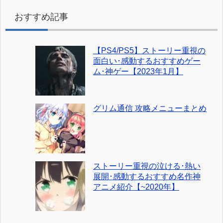
おすすめ記事
【PS4/PS5】ストーリー重視の
面白い･感動するおすすめゲー
ム･神ゲー【2023年1月】
グリム通信 攻略メニューまとめ
ストーリー重視の泣ける･熱い
展開･感動するおすすめ名作神
アニメ紹介【~2020年】