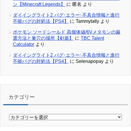
ン【Minecraft Legends】
に
匿名
より
ダイイングライト2 バグ･エラー･不具合情報と進行
不能バグの対処法【PS4】
に
Tammytatly
より
ポケモン ソードシールド 高個体値/6Vメタモンの厳
選方法と巣穴の場所【剣盾】
に
TBC Talent
Calculator
より
ダイイングライト2 バグ･エラー･不具合情報と進行
不能バグの対処法【PS4】
に
Selenapopay
より
カテゴリー
カ
テ
ゴ