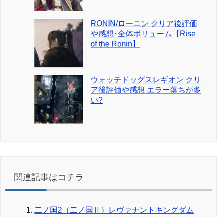
RONIN/ローニン クリア後評価
や感想･全体ボリューム【Rise
of the Ronin】
ウォッチドッグスレギオン クリ
ア後評価や感想 エラー落ちが多
い?
関連記事はコチラ
二ノ国2（二ノ国Ⅱ）レヴァナントキングダム