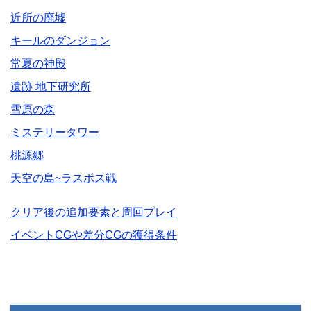
近所の廃墟
キールのダンジョン
常夏の神殿
遺跡 地下研究所
雪原の森
ミステリータワー
桃源郷
天空の島~ラスボス戦
クリア後の追加要素と周回プレイ
イベントCGや差分CGの獲得条件