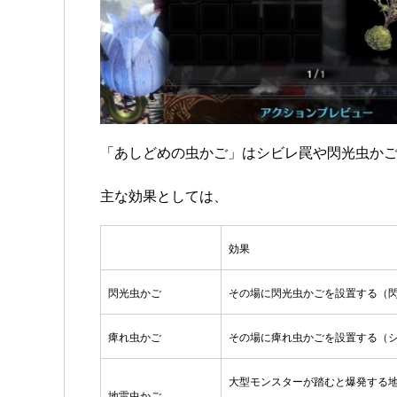
「あしどめの虫かご」はシビレ罠や閃光虫か
主な効果としては、
効果
閃光虫かご
その場に閃光虫かごを設置する（
痺れ虫かご
その場に痺れ虫かごを設置する（
大型モンスターが踏むと爆発する
地雷虫かご