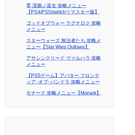
零 濡鴉ノ巫女 攻略メニュー
【PS4/PS5/switchリマスター版】
ゴッドオブウォー ラグナロク 攻略
メニュー
スターウォーズ 無法者たち 攻略メ
ニュー【Star Wars Outlaws】
アサシンクリード ヴァルハラ 攻略
メニュー
【PS5ゲーム】アバター フロンテ
ィア･オブ･パンドラ 攻略メニュー
モナーク 攻略メニュー【Monark】