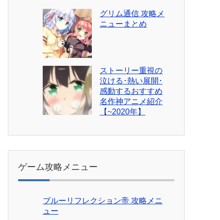
グリム通信 攻略メ
ニューまとめ
ストーリー重視の
泣ける･熱い展開･
感動するおすすめ
名作神アニメ紹介
【~2020年】
ゲーム攻略メニュー
ブルーリフレクション帝 攻略メニ
ュー