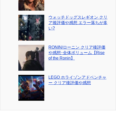
ウォッチドッグスレギオン クリ
ア後評価や感想 エラー落ちが多
い?
RONIN/ローニン クリア後評価
や感想･全体ボリューム【Rise
of the Ronin】
LEGO ホライゾンアドベンチャ
ー クリア後評価や感想