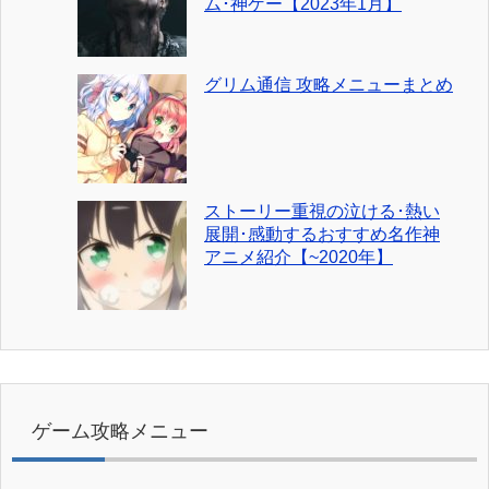
ム･神ゲー【2023年1月】
グリム通信 攻略メニューまとめ
ストーリー重視の泣ける･熱い
展開･感動するおすすめ名作神
アニメ紹介【~2020年】
ゲーム攻略メニュー