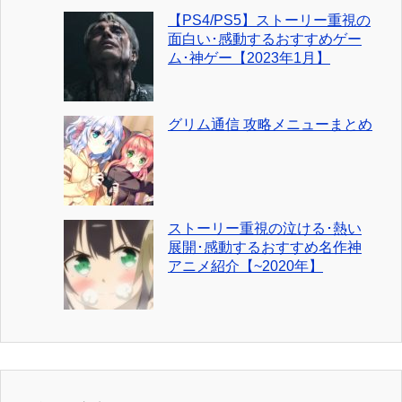
【PS4/PS5】ストーリー重視の
面白い･感動するおすすめゲー
ム･神ゲー【2023年1月】
グリム通信 攻略メニューまとめ
ストーリー重視の泣ける･熱い
展開･感動するおすすめ名作神
アニメ紹介【~2020年】