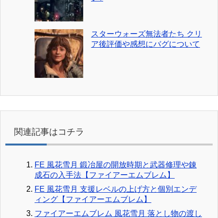
スターウォーズ無法者たち クリ
ア後評価や感想にバグについて
関連記事はコチラ
FE 風花雪月 鍛冶屋の開放時期と武器修理や錬
成石の入手法【ファイアーエムブレム】
FE 風花雪月 支援レベルの上げ方と個別エンデ
ィング【ファイアーエムブレム】
ファイアーエムブレム 風花雪月 落とし物の渡し