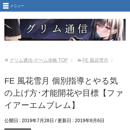
メニュー
グリム通信-ゲーム攻略
TOP
FE 風花雪月
FE 風花雪月 個別指導とやる気
の上げ方･才能開花や目標【ファ
イアーエムブレム】
公開日 :
2019年7月28日
/ 更新日 :
2019年8月6日