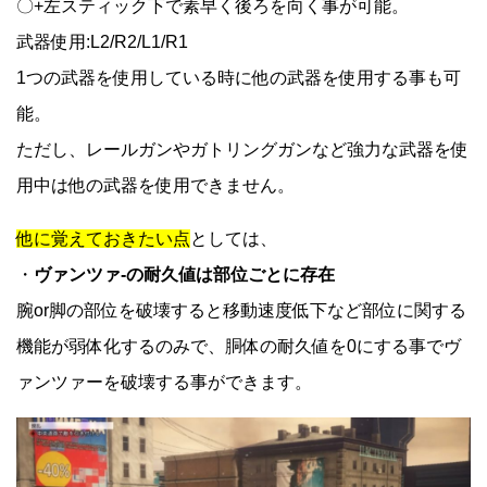
〇+左スティック下で素早く後ろを向く事が可能。
武器使用:L2/R2/L1/R1
1つの武器を使用している時に他の武器を使用する事も可
能。
ただし、レールガンやガトリングガンなど強力な武器を使
用中は他の武器を使用できません。
他に覚えておきたい点
としては、
・
ヴァンツァ-の耐久値は部位ごとに存在
腕or脚の部位を破壊すると移動速度低下など部位に関する
機能が弱体化するのみで、胴体の耐久値を0にする事でヴ
ァンツァーを破壊する事ができます。