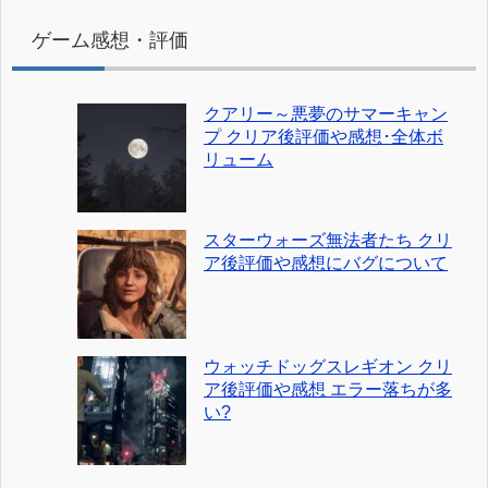
ゲーム感想・評価
クアリー～悪夢のサマーキャン
プ クリア後評価や感想･全体ボ
リューム
スターウォーズ無法者たち クリ
ア後評価や感想にバグについて
ウォッチドッグスレギオン クリ
ア後評価や感想 エラー落ちが多
い?