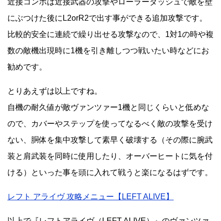
近接コンボは近接武器の攻撃やローラーダッシュで敵を壁
にぶつけた後にL2orR2で出す事ができる追加攻撃です。
比較的安全に連続で繰り出せる攻撃なので、1対1の時や複
数の敵機出現時に1機を引き離しつつ戦いたい時などにお
勧めです。
とりあえずは以上ですね。
自機の耐久値が敵ヴァンツァー1機と同じくらいと低めな
ので、カバーやステップを使ってなるべく敵の攻撃を受け
ない、胴体を集中攻撃して素早く破壊する（その際に腕武
装と肩武装を同時に使用したり、オーバーヒートに気を付
ける）といった事を頭に入れて戦うと楽になるはずです。
レフト アライヴ 攻略メニュー【LEFT ALIVE】
以上で『レフトアライヴ（LEFT ALIVE）』のヴァンツァ