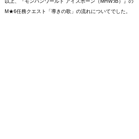
以上、『モンハンワールド アイスボーン（MHW:IB）』の
M★6任務クエスト「導きの歌」の流れについてでした。