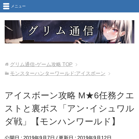
メニュー
グリム通信-ゲーム攻略
TOP
モンスターハンターワールド:アイスボーン
アイスボーン攻略 M★6任務クエ
ストと裏ボス「アン･イシュワル
ダ戦」【モンハンワールド】
公開日 :
2019年9月7日
/ 更新日 :
2019年9月12日