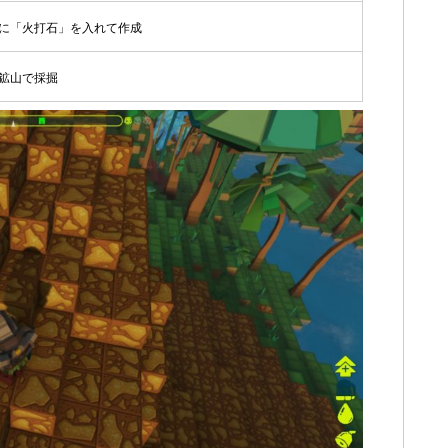
に「火打石」を入れて作成
鉱山で採掘