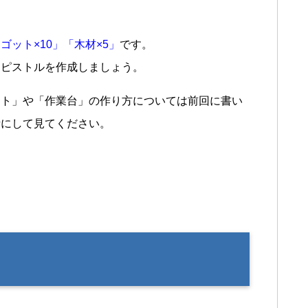
ゴット×10」「木材×5」
です。
らピストルを作成しましょう。
ット」や「作業台」の作り方については前回に書い
考にして見てください。