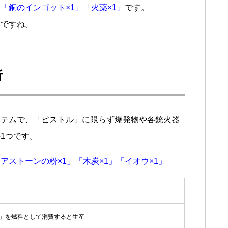
は
「銅のインゴット×1」「火薬×1」
です。
方ですね。
所
イテムで、「ピストル」に限らず爆発物や各銃火器
1つです。
アストーンの粉×1」「木炭×1」「イオウ×1」
」を燃料として消費すると生産