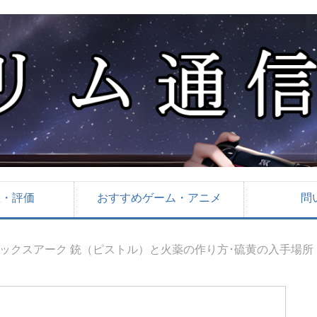
想・評価
おすすめゲーム・アニメ
問
ックスアーク 銃（ピストル）と火薬の作り方･硫黄の入手場所【P