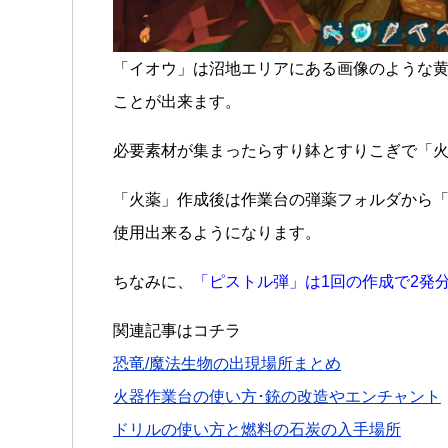
「イオウ」は沼地エリアにある画像のような
ことが出来ます。
必要素材が集まったらすり鉢とすりこぎで「
「火薬」作成後は作業台の弾薬フォルダから
使用出来るようになります。
ちなみに、
「ピストル弾」は1回の作成で2発
関連記事はコチラ
恐竜/魔法生物の出現場所まとめ
火器作業台の使い方･銃の改造やエンチャント
ドリルの使い方と燃料の石炭の入手場所