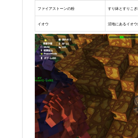
ファイアストーンの粉
すり鉢とすりこぎ
イオウ
沼地にあるイオウ