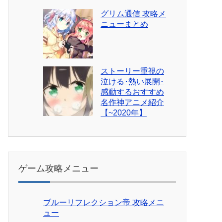
グリム通信 攻略メ
ニューまとめ
ストーリー重視の
泣ける･熱い展開･
感動するおすすめ
名作神アニメ紹介
【~2020年】
ゲーム攻略メニュー
ブルーリフレクション帝 攻略メニ
ュー