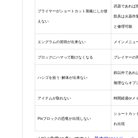
武器であれば
プライヤーがショートカット装備にしか使
防具は火器作
えない
と修理可能
エングラムの習得が出来ない
メインメニュ
ブロックにハマって動けなくなる
プレイヤーの
鉄以外であれ
ハシゴを拾う･解体が出来ない
無理ならオプ
アイテムが取れない
時間経過or
ショートカッ
Pixブロックの恐竜が出現しない
れ出現