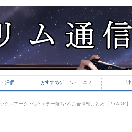
想・評価
おすすめゲーム・アニメ
問
ックスアーク バグ･エラー落ち･不具合情報まとめ【PixARK】