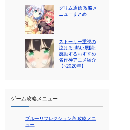
グリム通信 攻略メ
ニューまとめ
ストーリー重視の
泣ける･熱い展開･
感動するおすすめ
名作神アニメ紹介
【~2020年】
ゲーム攻略メニュー
ブルーリフレクション帝 攻略メニ
ュー