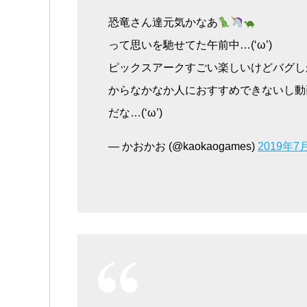
恐竜さん達元気かなあ
って思いを馳せてた午前中…(‘ω’)
ピックスアークすごい楽しいけどバグし
からなかなか人におすすめできないし動
だな…(‘ω’)
— かおかお (@kaokaogames)
2019年7