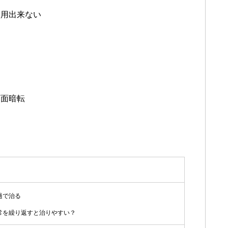
使用出来ない
画面暗転
過で治る
常を繰り返すと治りやすい？