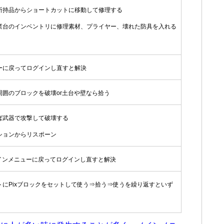
所持品からショートカットに移動して修理する
業台のインベントリに修理素材、プライヤー、壊れた防具を入れる
ーに戻ってログインし直すと解決
周囲のブロックを破壊or土台や壁なら拾う
ば武器で攻撃して破壊する
ションからリスポーン
メインメニューに戻ってログインし直すと解決
トにPixブロックをセットして使う⇒拾う⇒使うを繰り返すといず