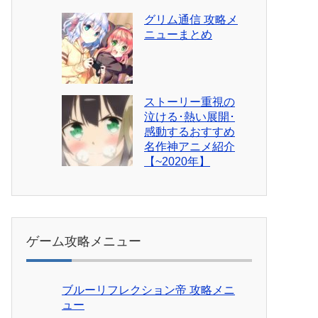
グリム通信 攻略メ
ニューまとめ
ストーリー重視の
泣ける･熱い展開･
感動するおすすめ
名作神アニメ紹介
【~2020年】
ゲーム攻略メニュー
ブルーリフレクション帝 攻略メニ
ュー