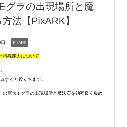
モグラの出現場所と魔
法【PixARK】
8日
PixARK
法と特殊能力について
す。
イムすると役立ちます。
）』の巨大モグラの出現場所と魔法石を効率良く集め