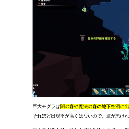
巨大モグラは
闇の森や魔法の森の地下空洞に
それほど出現率が高くはないので、運が悪け