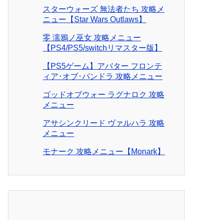
スターウォーズ 無法者たち 攻略メ
ニュー【Star Wars Outlaws】
零 濡鴉ノ巫女 攻略メニュー
【PS4/PS5/switchリマスター版】
【PS5ゲーム】アバター フロンテ
ィア･オブ･パンドラ 攻略メニュー
ゴッドオブウォー ラグナロク 攻略
メニュー
アサシンクリード ヴァルハラ 攻略
メニュー
モナーク 攻略メニュー【Monark】