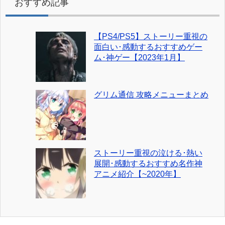
おすすめ記事
【PS4/PS5】ストーリー重視の
面白い･感動するおすすめゲー
ム･神ゲー【2023年1月】
グリム通信 攻略メニューまとめ
ストーリー重視の泣ける･熱い
展開･感動するおすすめ名作神
アニメ紹介【~2020年】