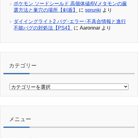
ポケモン ソードシールド 高個体値/6Vメタモンの厳
選方法と巣穴の場所【剣盾】
に
sprunki
より
ダイイングライト2 バグ･エラー･不具合情報と進行
不能バグの対処法【PS4】
に
Aaronnar
より
カテゴリー
カ
テ
ゴ
リ
ー
メニュー