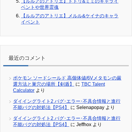
【ルルアのアトリエ】トトリ&ミミのキャライ
ベントや世界霊魂
【ルルアのアトリエ】メルル&ケイナのキャラ
イベント
最近のコメント
ポケモン ソードシールド 高個体値/6Vメタモンの厳
選方法と巣穴の場所【剣盾】
に
TBC Talent
Calculator
より
ダイイングライト2 バグ･エラー･不具合情報と進行
不能バグの対処法【PS4】
に
Selenapopay
より
ダイイングライト2 バグ･エラー･不具合情報と進行
不能バグの対処法【PS4】
に
Jeffhox
より