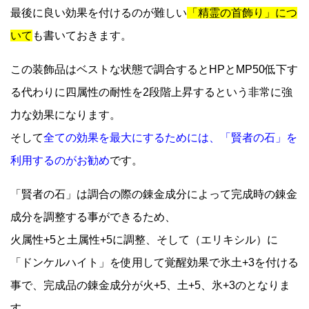
最後に良い効果を付けるのが難しい
「精霊の首飾り」につ
いて
も書いておきます。
この装飾品はベストな状態で調合するとHPとMP50低下す
る代わりに四属性の耐性を2段階上昇するという非常に強
力な効果になります。
そして
全ての効果を最大にするためには、「賢者の石」を
利用するのがお勧め
です。
「賢者の石」は調合の際の錬金成分によって完成時の錬金
成分を調整する事ができるため、
火属性+5と土属性+5に調整、そして（エリキシル）に
「ドンケルハイト」を使用して覚醒効果で氷土+3を付ける
事で、完成品の錬金成分が火+5、土+5、氷+3のとなりま
す。