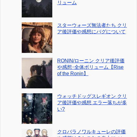
リューム
スターウォーズ無法者たち クリ
ア後評価や感想にバグについて
RONIN/ローニン クリア後評価
や感想･全体ボリューム【Rise
of the Ronin】
ウォッチドッグスレギオン クリ
ア後評価や感想 エラー落ちが多
い?
クロバラノワルキューレの評価