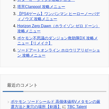
塔亰Clanpool 攻略メニュー
【PS4ゲーム】ワンパンマン ヒーローノーバデ
ィノウズ 攻略メニュー
Horizon Zero Dawn（ホライゾン ゼロ ドーン）
攻略メニュー
ポケモン不思議のダンジョン救助隊DX 攻略メ
ニュー【リメイク】
ソードアートオンライン ホロウリアリゼーショ
ン 攻略メニュー
最近のコメント
ポケモン ソードシールド 高個体値/6Vメタモンの厳
選方法と巣穴の場所【剣盾】
に
TBC Talent