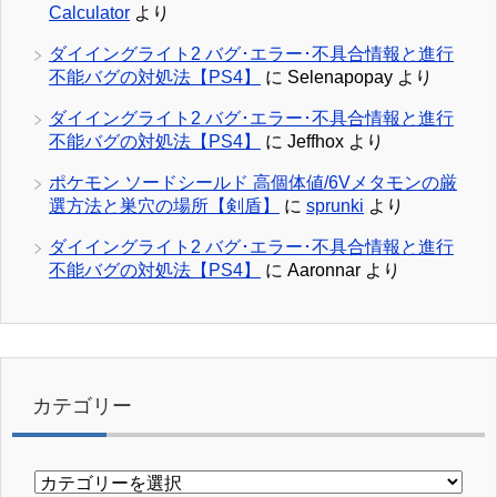
Calculator
より
ダイイングライト2 バグ･エラー･不具合情報と進行
不能バグの対処法【PS4】
に
Selenapopay
より
ダイイングライト2 バグ･エラー･不具合情報と進行
不能バグの対処法【PS4】
に
Jeffhox
より
ポケモン ソードシールド 高個体値/6Vメタモンの厳
選方法と巣穴の場所【剣盾】
に
sprunki
より
ダイイングライト2 バグ･エラー･不具合情報と進行
不能バグの対処法【PS4】
に
Aaronnar
より
カテゴリー
カ