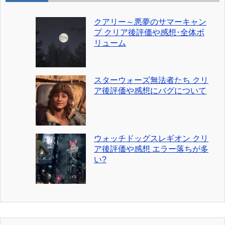
クアリー～悪夢のサマーキャン
プ クリア後評価や感想･全体ボ
リューム
スターウォーズ無法者たち クリ
ア後評価や感想にバグについて
ウォッチドッグスレギオン クリ
ア後評価や感想 エラー落ちが多
い?