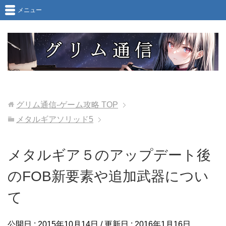
メニュー
グリム通信-ゲーム攻略
TOP
メタルギアソリッド5
メタルギア５のアップデート後
のFOB新要素や追加武器につい
て
公開日 :
2015年10月14日
/ 更新日 :
2016年1月16日