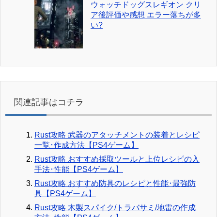
ウォッチドッグスレギオン クリ
ア後評価や感想 エラー落ちが多
い?
関連記事はコチラ
Rust攻略 武器のアタッチメントの装着とレシピ
一覧･作成方法【PS4ゲーム】
Rust攻略 おすすめ採取ツールと上位レシピの入
手法･性能【PS4ゲーム】
Rust攻略 おすすめ防具のレシピと性能･最強防
具【PS4ゲーム】
Rust攻略 木製スパイク/トラバサミ/地雷の作成