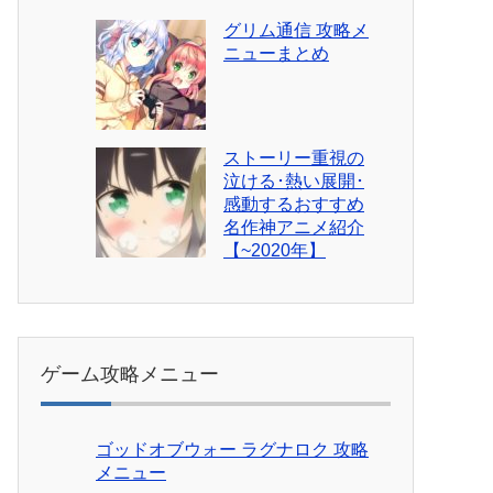
グリム通信 攻略メ
ニューまとめ
ストーリー重視の
泣ける･熱い展開･
感動するおすすめ
名作神アニメ紹介
【~2020年】
ゲーム攻略メニュー
ゴッドオブウォー ラグナロク 攻略
メニュー