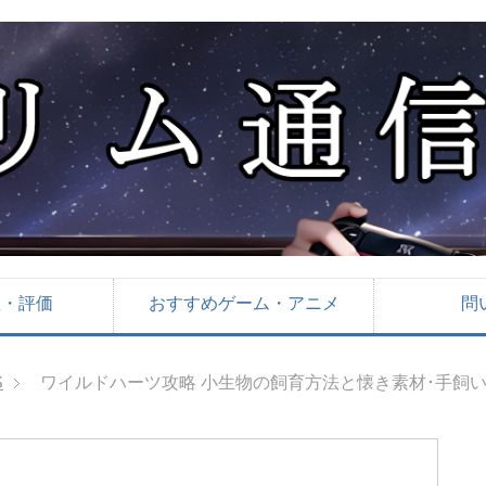
想・評価
おすすめゲーム・アニメ
問
S
ワイルドハーツ攻略 小生物の飼育方法と懐き素材･手飼