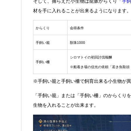
そして、捕らえた小生物は龍脈からくり
「手
材を手に入れることが出来るようになります
からくり
会得条件
手飼い籠
獣珠1000
シロマトイの初回討伐報酬
手飼い柵
※船着き場の信光の依頼「若き魚取頭・
※手飼い籠と手飼い柵で飼育出来る小生物が
「手飼い籠」または「手飼い柵」のからくり
生物を入れることが出来ます。