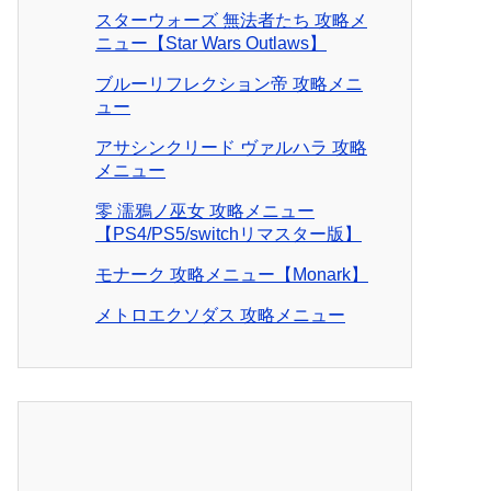
スターウォーズ 無法者たち 攻略メ
ニュー【Star Wars Outlaws】
ブルーリフレクション帝 攻略メニ
ュー
アサシンクリード ヴァルハラ 攻略
メニュー
零 濡鴉ノ巫女 攻略メニュー
【PS4/PS5/switchリマスター版】
モナーク 攻略メニュー【Monark】
メトロエクソダス 攻略メニュー