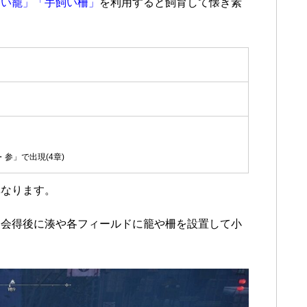
飼い籠」「手飼い柵」
を利用すると飼育して懐き素
。
参」で出現(4章)
異なります。
を会得後に湊や各フィールドに籠や柵を設置して小