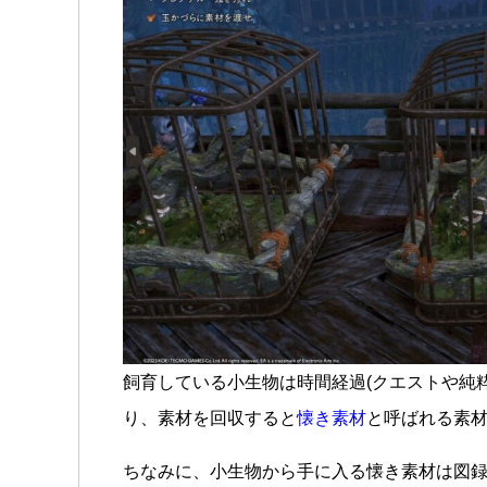
飼育している小生物は時間経過(クエストや純
り、素材を回収すると
懐き素材
と呼ばれる素
ちなみに、小生物から手に入る懐き素材は図