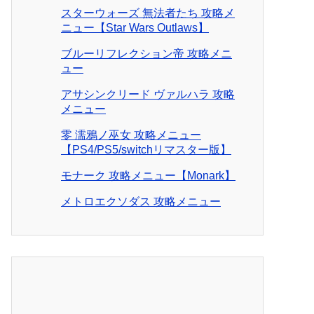
スターウォーズ 無法者たち 攻略メ
ニュー【Star Wars Outlaws】
ブルーリフレクション帝 攻略メニ
ュー
アサシンクリード ヴァルハラ 攻略
メニュー
零 濡鴉ノ巫女 攻略メニュー
【PS4/PS5/switchリマスター版】
モナーク 攻略メニュー【Monark】
メトロエクソダス 攻略メニュー