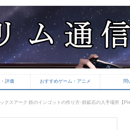
想・評価
おすすめゲーム・アニメ
問
ックスアーク 鉄のインゴットの作り方･鉄鉱石の入手場所【Pix