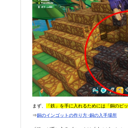
まず、
「鉄」を手に入れるためには「銅のピ
⇒
銅のインゴットの作り方･銅の入手場所