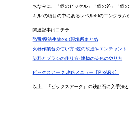
ちなみに、「鉄のピッケル」「鉄の斧」「鉄の
キル”の項目の中にあるレベル40のエングラム
関連記事はコチラ
恐竜/魔法生物の出現場所まとめ
火器作業台の使い方･銃の改造やエンチャント
染料とブラシの作り方･建物の染色のやり方
ピックスアーク 攻略メニュー【PixARK】
以上、『ピックスアーク』の鉄鉱石に入手法