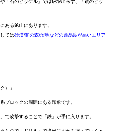
」や「石のピッケル」では破壊出来ず、「銅のピッ
め
所にある鉱山にあります。
としては
砂漠/闇の森/沼地などの難易度が高いエリア
ック）」
石系ブロックの周囲にある印象です。
ル」で攻撃することで「鉄」が手に入ります。
ようなので「ドリル」で適当に地面を掘っていくと