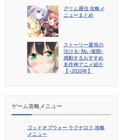
グリム通信 攻略メ
ニューまとめ
ストーリー重視の
泣ける･熱い展開･
感動するおすすめ
名作神アニメ紹介
【~2020年】
ゲーム攻略メニュー
ゴッドオブウォー ラグナロク 攻略
メニュー