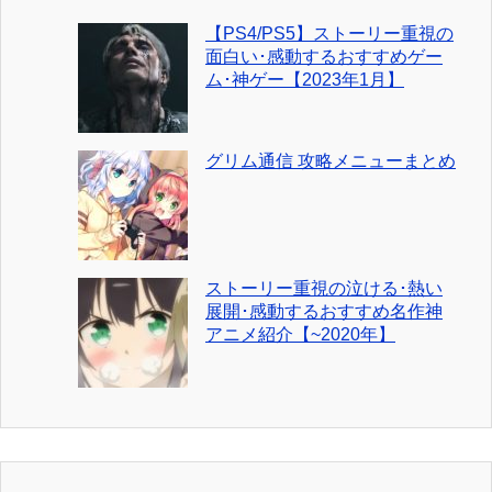
【PS4/PS5】ストーリー重視の
面白い･感動するおすすめゲー
ム･神ゲー【2023年1月】
グリム通信 攻略メニューまとめ
ストーリー重視の泣ける･熱い
展開･感動するおすすめ名作神
アニメ紹介【~2020年】