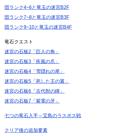
団ランク4~6と竜玉の迷宮B2F
団ランク7~8と竜玉の迷宮B3F
団ランク9~10と竜玉の迷宮B4F
竜石クエスト
迷宮の石板2「巨人の角」
迷宮の石板3「疾風の爪」
迷宮の石板4「雪隠れの尾」
迷宮の石板5「死した王の翼」
迷宮の石板6「古代獣の瞳」
迷宮の石板7「紫電の牙」
七つの竜石入手～宝島のラスボス戦
クリア後の追加要素