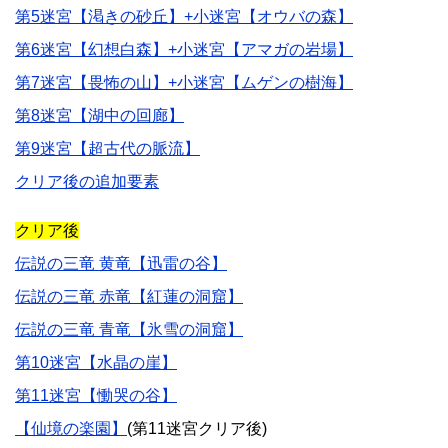
第5迷宮【渇きの砂丘】+小迷宮【オウバの森】
第6迷宮【幻想白森】+小迷宮【アマガの岩場】
第7迷宮【畏怖の山】+小迷宮【ムゲンの樹海】
第8迷宮【湖中の回廊】
第9迷宮【超古代の脈流】
クリア後の追加要素
クリア後
伝説の三竜 黄竜【迅雷の谷】
伝説の三竜 赤竜【紅蓮の洞窟】
伝説の三竜 青竜【氷雪の洞窟】
第10迷宮【水晶の崖】
第11迷宮【慟哭の谷】
【仙境の楽園】
(第11迷宮クリア後)