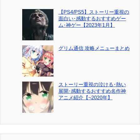
【PS4/PS5】ストーリー重視の
面白い･感動するおすすめゲー
ム･神ゲー【2023年1月】
グリム通信 攻略メニューまとめ
ストーリー重視の泣ける･熱い
展開･感動するおすすめ名作神
アニメ紹介【~2020年】