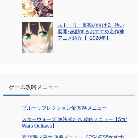
ストーリー重視の泣ける･熱い
展開･感動するおすすめ名作神
アニメ紹介【~2020年】
ゲーム攻略メニュー
ブルーリフレクション帝 攻略メニュー
スターウォーズ 無法者たち 攻略メニュー【Star
Wars Outlaws】
零 濡鴉ノ巫女 攻略メニュー【PS4/PS5/switch