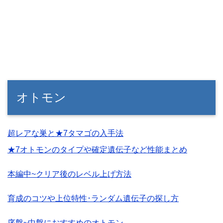
オトモン
超レアな巣と★7タマゴの入手法
★7オトモンのタイプや確定遺伝子など性能まとめ
本編中~クリア後のレベル上げ方法
育成のコツや上位特性･ランダム遺伝子の探し方
序盤~中盤におすすめのオトモン