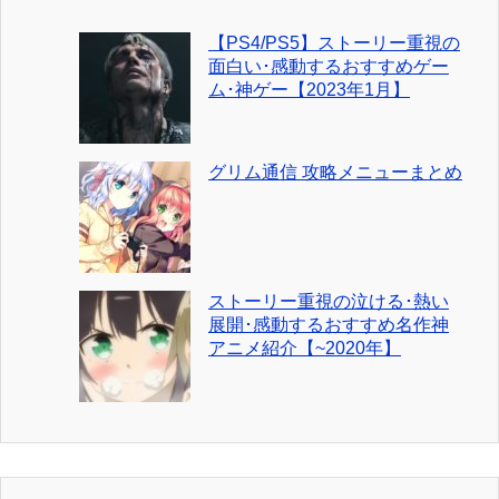
【PS4/PS5】ストーリー重視の
面白い･感動するおすすめゲー
ム･神ゲー【2023年1月】
グリム通信 攻略メニューまとめ
ストーリー重視の泣ける･熱い
展開･感動するおすすめ名作神
アニメ紹介【~2020年】