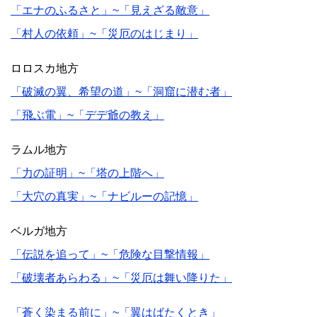
「エナのふるさと」~「見えざる敵意」
「村人の依頼」~「災厄のはじまり」
ロロスカ地方
「破滅の翼、希望の道」~「洞窟に潜む者」
「飛ぶ電」~「デデ爺の教え」
ラムル地方
「力の証明」~「塔の上階へ」
「大穴の真実」~「ナビルーの記憶」
ベルガ地方
「伝説を追って」~「危険な目撃情報」
「破壊者あらわる」~「災厄は舞い降りた」
「蒼く染まる前に」~「翼はばたくとき」