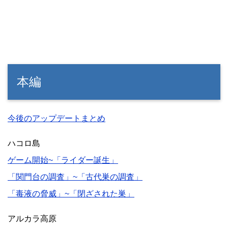
本編
今後のアップデートまとめ
ハコロ島
ゲーム開始~「ライダー誕生」
「関門台の調査」~「古代巣の調査」
「毒液の脅威」~「閉ざされた巣」
アルカラ高原