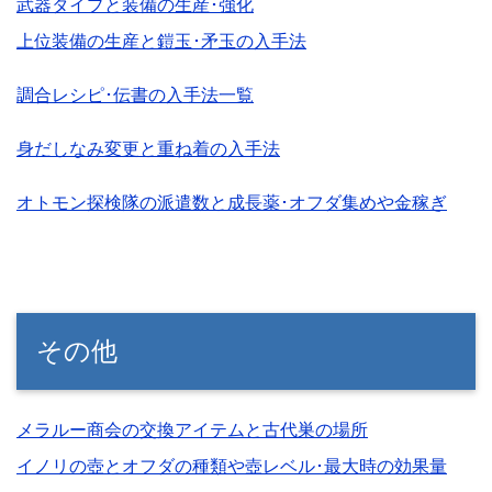
武器タイプと装備の生産･強化
上位装備の生産と鎧玉･矛玉の入手法
調合レシピ･伝書の入手法一覧
身だしなみ変更と重ね着の入手法
オトモン探検隊の派遣数と成長薬･オフダ集めや金稼ぎ
その他
メラルー商会の交換アイテムと古代巣の場所
イノリの壺とオフダの種類や壺レベル･最大時の効果量